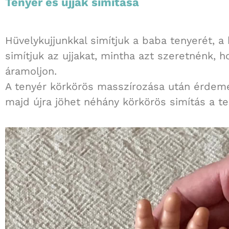
Tenyér és ujjak simítása
Hüvelykujjunkkal simítjuk a baba tenyerét, a 
simítjuk az ujjakat, mintha azt szeretnénk, h
áramoljon.
A tenyér körkörös masszírozása után érdeme
majd újra jöhet néhány körkörös simítás a t