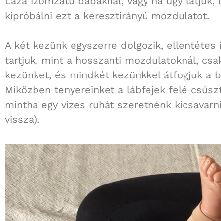
Laza izomzatú babáknál, vagy ha úgy látjuk,
kipróbálni ezt a keresztirányú mozdulatot.
A két kezünk egyszerre dolgozik, ellentétes
tartjuk, mint a hosszanti mozdulatoknál, cs
kezünket, és mindkét kezünkkel átfogjuk a 
Miközben tenyereinket a lábfejek felé csúsz
mintha egy vizes ruhát szeretnénk kicsavarn
vissza).