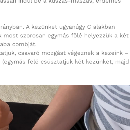
 lassan indul be a kúszás-mászás, érdemes
 irányban. A kezünket ugyanúgy C alakban
ak most szorosan egymás fölé helyezzük a két
baba combját.
tatjuk, csavaró mozgást végeznek a kezeink –
i (egymás felé csúsztatjuk két kezünket, majd