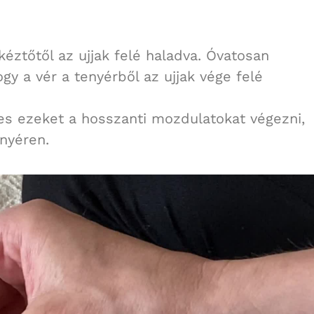
kéztőtől az ujjak felé haladva. Óvatosan
ogy a vér a tenyérből az ujjak vége felé
s ezeket a hosszanti mozdulatokat végezni,
enyéren.