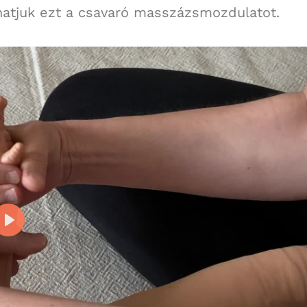
hatjuk ezt a csavaró masszázsmozdulatot.