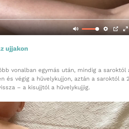
z ujjakon
több vonalban egymás után, mindig a saroktól 
n és végig a hüvelykujjon, aztán a saroktól a 2
issza – a kisujjtól a hüvelykujjig.