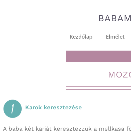
BABAM
Kezdőlap
Elmélet
MOZ
Karok keresztezése
A baba két karját keresztezzük a mellkasa fö