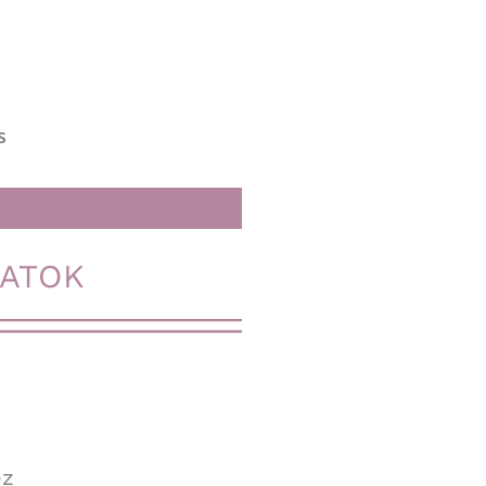
s
ATOK
éz