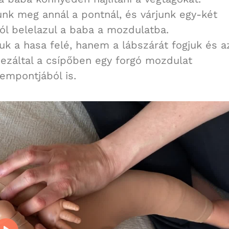
nk meg annál a pontnál, és várjunk egy-két
tól belelazul a baba a mozdulatba.
k a hasa felé, hanem a lábszárát fogjuk és a
, ezáltal a csípőben egy forgó mozdulat
zempontjából is.