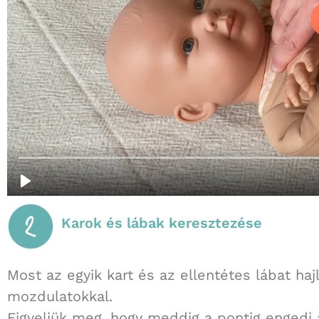
Karok és lábak keresztezése
Most az egyik kart és az ellentétes lábat haj
mozdulatokkal.
Figyeljük meg, hogy meddig a pontig engedi 