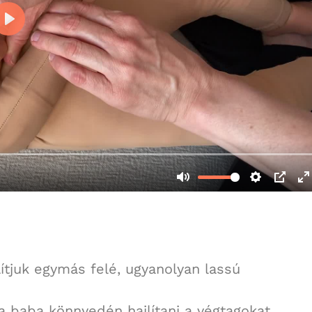
lítjuk egymás felé, ugyanolyan lassú
a baba könnyedén hajlítani a végtagokat.