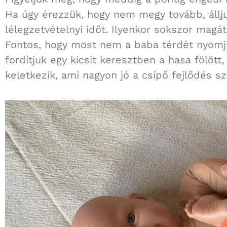
Ha úgy érezzük, hogy nem megy tovább, állju
lélegzetvételnyi időt. Ilyenkor sokszor magá
Fontos, hogy most nem a baba térdét nyomju
fordítjuk egy kicsit keresztben a hasa fölött
keletkezik, ami nagyon jó a csípő fejlődés s