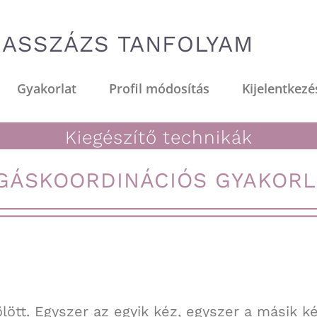
ASSZÁZS TANFOLYAM
Gyakorlat
Profil módosítás
Kijelentkezé
Kiegészítő technikák
GÁSKOORDINÁCIÓS GYAKORL
lött. Egyszer az egyik kéz, egyszer a másik k