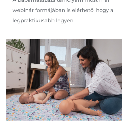
A babamasszázs tanfolyam most már
webinár formájában is elérhető, hogy a
legpraktikusabb legyen: