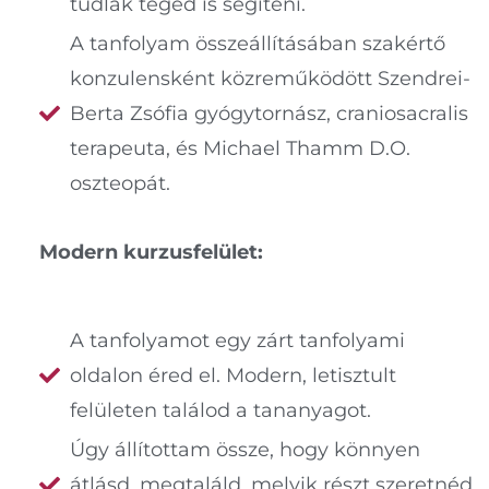
tudlak téged is segíteni.
A tanfolyam összeállításában szakértő
konzulensként közreműködött Szendrei-
Berta Zsófia gyógytornász, craniosacralis
terapeuta, és Michael Thamm D.O.
oszteopát.
Modern kurzusfelület:
A tanfolyamot egy zárt tanfolyami
oldalon éred el. Modern, letisztult
felületen találod a tananyagot.
Úgy állítottam össze, hogy könnyen
átlásd, megtaláld, melyik részt szeretnéd