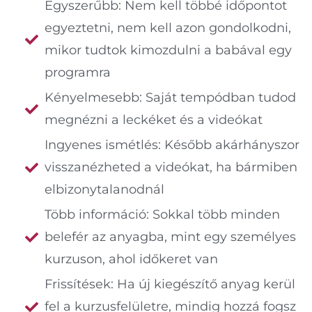
Egyszerűbb: Nem kell többé időpontot
egyeztetni, nem kell azon gondolkodni,
mikor tudtok kimozdulni a babával egy
programra
Kényelmesebb: Saját tempódban tudod
megnézni a leckéket és a videókat
Ingyenes ismétlés: Később akárhányszor
visszanézheted a videókat, ha bármiben
elbizonytalanodnál
Több információ: Sokkal több minden
belefér az anyagba, mint egy személyes
kurzuson, ahol időkeret van
Frissítések: Ha új kiegészítő anyag kerül
fel a kurzusfelületre, mindig hozzá fogsz