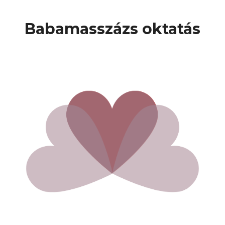
Kilépés
a
Babamasszázs oktatás
tartalomba